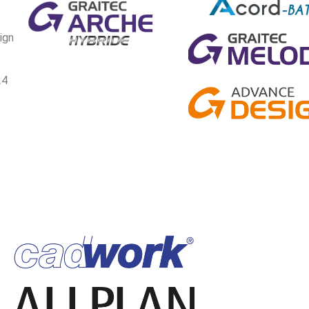
ign
24